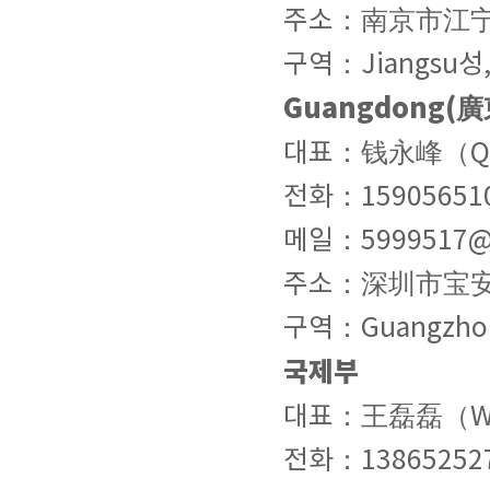
주소：南京市江宁区
구역：Jiangsu성, 
Guangdong(
대표：钱永峰（Qian
전화：15905651
메일：5999517@
주소：深圳市宝安区
구역：Guangzhou시
국제부
대표：王磊磊（Wang 
전화：13865252