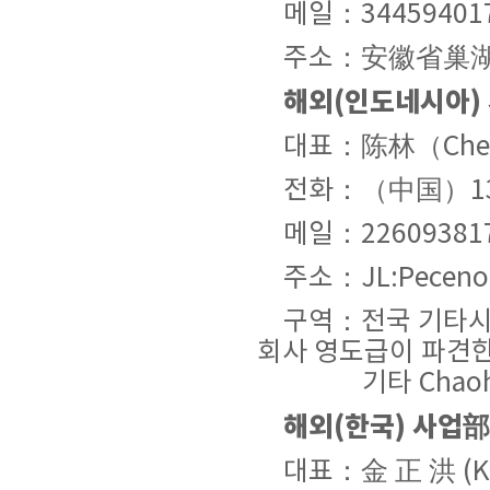
메일：344594017
주소：安徽省巢湖
해외(인도네시아)
대표：陈林（Chen 
전화：（中国）1396
메일：226093817
주소：JL:Pecenonga
구역：전국 기타시장
회사 영도급이 파견한
기타 Chaohu, Lu
해외(한국) 사업部
대표：金 正 洪 (KI