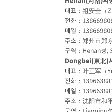
Henan(河南)시
대표：祖安全（Zu 
전화：13866980
메일：138669808
주소：郑州市郑东新
구역：Henan성, Sh
Dongbei(東北
대표：叶正军（Ye z
전화：13966388
메일：139663881
주소：沈阳市和平区
구역：Liaoning성, J