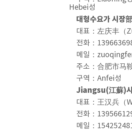
Hebei성
대형수요가 시장部(B
대표：左庆丰（Zuo 
전화：13966369
메일：zuoqingfen
주소：合肥市马鞍
구역：Anfei성
Jiangsu(江蘇
대표：王汉兵（Wang
전화：13956612
메일：154252481